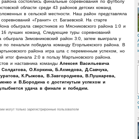
о района состоялись финальные соревнования по футболу
остовской области среди 43 районов детских команд
оложенных в сельской местности. Наш район представляла
соревнований «Гранит» ст. Багаевской. На старте
йона обыграла сверстников из Мясниковского района 1:0 и
в 16 лучших команд. Следующие туры соревнований
 обыграла Зимовниковский район 3:0, затем выиграла у
е по пенальти победила команду Егорлыекского района. В
артыновского района игра шла с переменным успехом, но
ий итог финала 2:0 в пользу Мартыновского района.
стов и наставника команды
Алексея Васильевича
 Солдатова, О.Коркина, Б.Ахмедова, Д.Савчука,
куратова, К.Рыжова, В.Завгороднева, В.Пушкарева,
именко и В.Бородина с достигнутым успехом и
 улыбнется удача в финале и победим.
ии могут только зарегистриронные пользователи