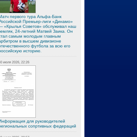
Матч первого тура Альфа-Банк
Российской Премьер-лиги «Динамо»
— «Крылья Советов» обслуживал наш
земляк, 24-летний Матвей Заика. Он
стал самым молодым главным
арбитром в высшем дивизионе
отечественного футбола за всю его
российскую историю.
30 июля 2026, 22:26
Информация для руководителей
региональных сопртивных федераций