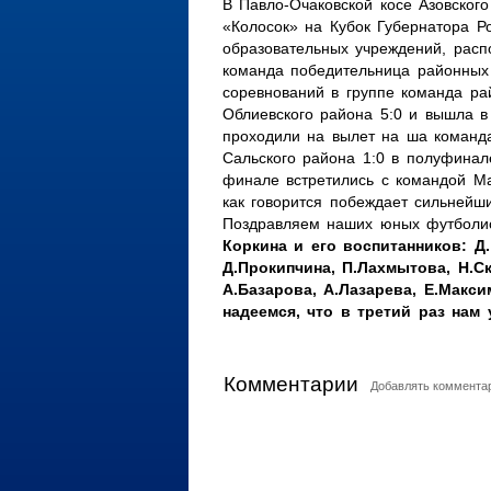
В Павло-Очаковской косе Азовског
«Колосок» на Кубок Губернатора Р
образовательных учреждений, расп
команда победительница районных 
соревнований в группе команда ра
Облиевского района 5:0 и вышла 
проходили на вылет на ша команда
Сальского района 1:0 в полуфинал
финале встретились с командой М
как говорится побеждает сильнейш
Поздравляем наших юных футболи
Коркина и его воспитанников: Д.
Д.Прокипчина, П.Лахмытова, Н.С
А.Базарова, А.Лазарева, Е.Макс
надеемся, что в третий раз нам
Комментарии
Добавлять комментар