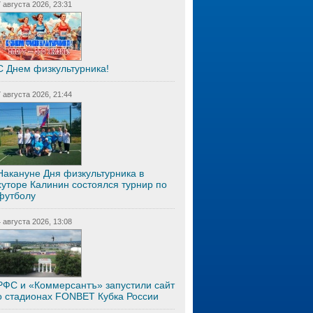
7 августа 2026, 23:31
С Днем физкультурника!
7 августа 2026, 21:44
Накануне Дня физкультурника в
хуторе Калинин состоялся турнир по
футболу
4 августа 2026, 13:08
РФС и «Коммерсантъ» запустили сайт
о стадионах FONBET Кубка России