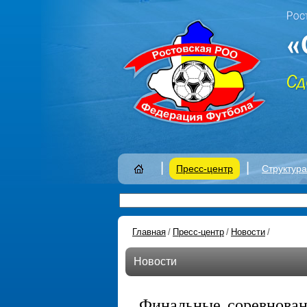
|
|
Пресс-центр
Структур
Главная
/
Пресс-центр
/
Новости
/
Новости
Финальные соревнован