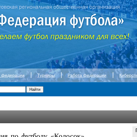
|
|
|
а федерации
Турниры
Работа федерации
Киберсп
ия по футболу «Колосок»