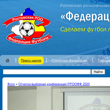
|
|
|
Пресс-центр
Структура федерации
Турнир
Фото
»
Отчетно-выборная конференция РРООФФ 2020